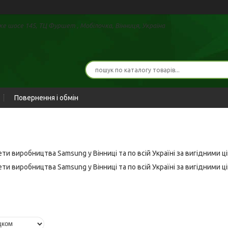
е шосе 145, ТЦ Фуршет , Мобілочка, Вінниця, Україна
Повернення і обмін
и виробництва Samsung у Вінниці та по всій Україні за вигідними ц
и виробництва Samsung у Вінниці та по всій Україні за вигідними ц