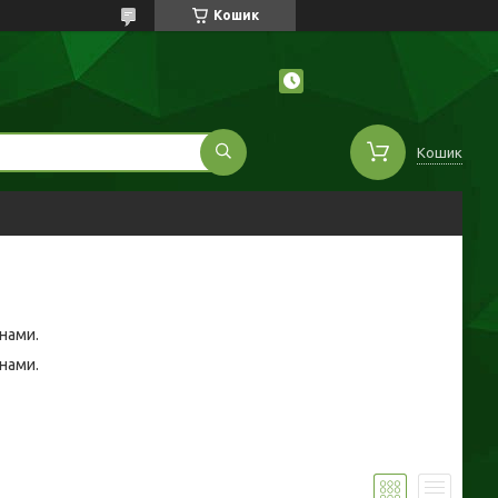
Кошик
Кошик
інами.
інами.