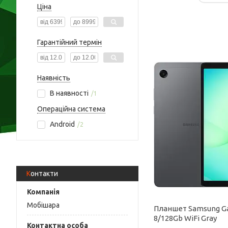
Ціна
Гарантійний термін
Наявність
В наявності
1
Операційна система
Android
2
Контакти
Мобішара
Планшет Samsung Ga
8/128Gb WiFi Gray