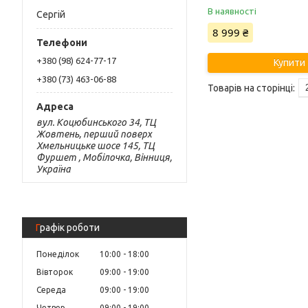
В наявності
Сергій
8 999 ₴
+380 (98) 624-77-17
Купити
+380 (73) 463-06-88
вул. Коцюбинського 34, ТЦ
Жовтень, перший поверх
Хмельницьке шосе 145, ТЦ
Фуршет , Мобілочка, Вінниця,
Україна
Графік роботи
Понеділок
10:00
18:00
Вівторок
09:00
19:00
Середа
09:00
19:00
Четвер
09:00
19:00