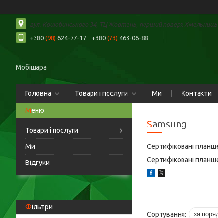
вул. Коцюбинського 34, ТЦ Жовтень, перший поверх Хмельницьк
+380
(98)
624-77-17
+380
(73)
463-06-88
Мобішара
Головна
Товари і послуги
Ми
Контакти
Samsung
Товари і послуги
Ми
Сертифіковані планшет
Сертифіковані планшет
Відгуки
Фільтри