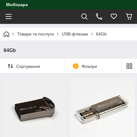
Мобішара
Товари та послуги
USB-флешки
64Gb
64Gb
Сортування
0
Фільтри