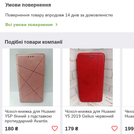
Умови повернення
Повернення товару впродовж 14 днів за домовленістю
Всі умови повернення
Подібні товари компанії
Чохол-книжка для Huawei
Чохол-книжка для Huawei
Чехо
Y5P бічний з підставкою
Y5 2019 Gelius червоний
Huaw
протиударний Avantis
business золотий
180
179
199
₴
₴