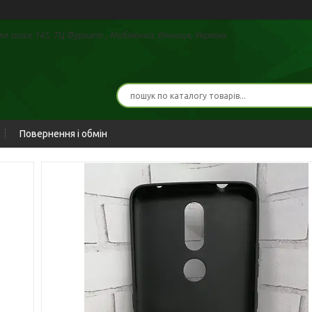
е шосе 145, ТЦ Фуршет , Мобілочка, Вінниця, Україна
Повернення і обмін