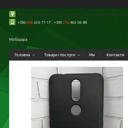
вул. Коцюбинського 34, ТЦ Жовтень, перший поверх Хмельницьк
+380
(98)
624-77-17
+380
(73)
463-06-88
Мобішара
Головна
Товари і послуги
Ми
Контакти