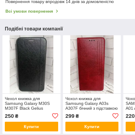
Повернення товару впродовж 14 днів за домовленістю
Всі умови повернення
Подібні товари компанії
Чехол книжка для
Чохол книжка для
Чохо
Samsung Galaxy M30S
Samsung Galaxy A03s
SAM
M307F Black Gelius
A307F бічний з підставкою
A01 
протиударний Gelius
250
299
220
₴
₴
червоний
Купити
Купити