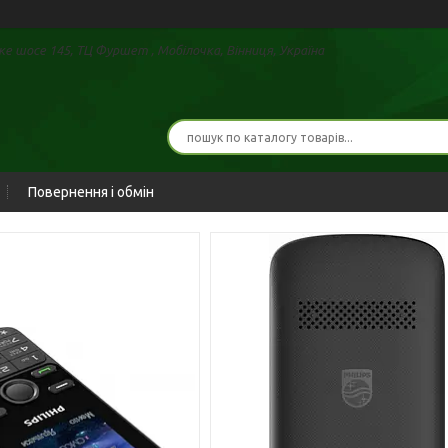
е шосе 145, ТЦ Фуршет , Мобілочка, Вінниця, Україна
Повернення і обмін