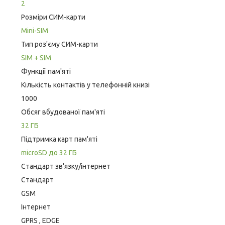
2
Розміри СИМ-карти
Mini-SIM
Тип роз'єму СИМ-карти
SIM + SIM
Функції пам'яті
Кількість контактів у телефонній книзі
1000
Обсяг вбудованої пам'яті
32 ГБ
Підтримка карт пам'яті
microSD до 32 ГБ
Стандарт зв'язку/інтернет
Стандарт
GSM
Інтернет
GPRS , EDGE