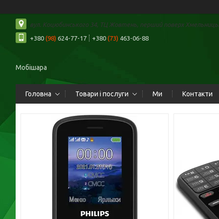
вул. Коцюбинського 34, ТЦ Жовтень, перший поверх Хмельницьк
+380
(98)
624-77-17
+380
(73)
463-06-88
Мобішара
Головна
Товари і послуги
Ми
Контакти