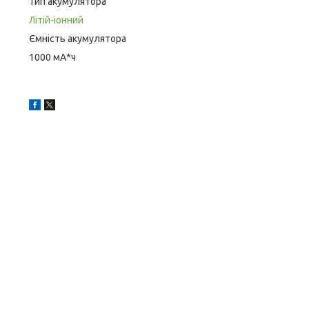
Тип акумулятора
Літій-іонний
Ємність акумулятора
1000 мА*ч