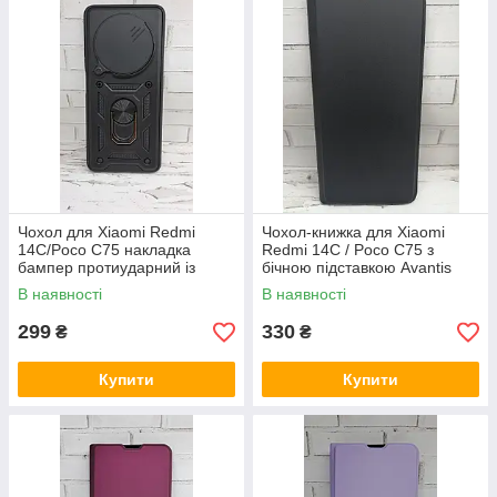
Чохол для Xiaomi Redmi
Чохол-книжка для Xiaomi
14C/Poco C75 накладка
Redmi 14C / Poco C75 з
бампер протиударний із
бічною підставкою Avantis
підставкою чорний
чорний
В наявності
В наявності
299
330
₴
₴
Купити
Купити