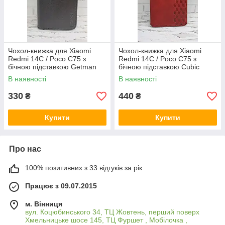
Чохол-книжка для Xiaomi
Чохол-книжка для Xiaomi
Redmi 14C / Poco C75 з
Redmi 14C / Poco C75 з
бічною підставкою Getman
бічною підставкою Cubic
чорний
червоний
В наявності
В наявності
330
440
₴
₴
Купити
Купити
Про нас
100% позитивних з 33 відгуків за рік
Працює з 09.07.2015
м. Вінниця
вул. Коцюбинського 34, ТЦ Жовтень, перший поверх
Хмельницьке шосе 145, ТЦ Фуршет , Мобілочка ,