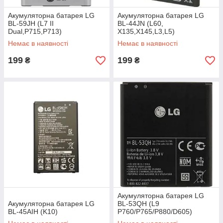
Акумуляторна батарея LG
Акумуляторна батарея LG
BL-59JH (L7 II
BL-44JN (L60,
Dual,P715,P713)
X135,X145,L3,L5)
Немає в наявності
Немає в наявності
199
199
₴
₴
Акумуляторна батарея LG
Акумуляторна батарея LG
BL-53QH (L9
BL-45AIH (K10)
P760/P765/P880/D605)