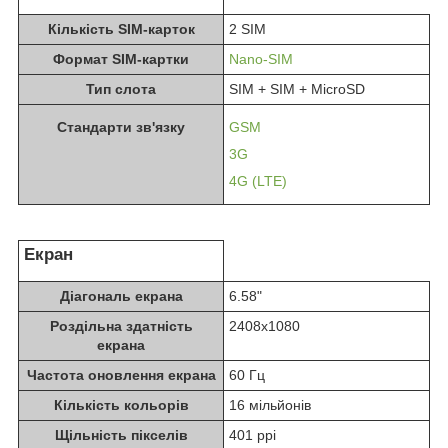
Кількість SIM-карток
2 SIM
Формат SIM-картки
Nano-SIM
Тип слота
SIM + SIM + MicroSD
Стандарти зв'язку
GSM
3G
4G (LTE)
Екран
Діагональ екрана
6.58"
Роздільна здатність
2408x1080
екрана
Частота оновлення екрана
60 Гц
Кількість кольорів
16 мільйонів
Щільність пікселів
401 ppi