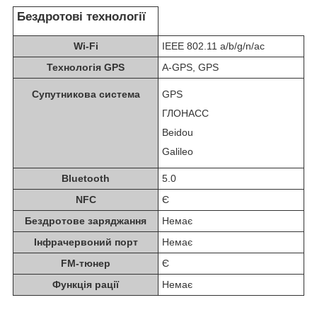
Бездротові технології
Wi-Fi
IEEE 802.11 a/b/g/n/ac
Технологія GPS
A-GPS, GPS
Супутникова система
GPS
ГЛОНАСС
Beidou
Galileo
Bluetooth
5.0
NFC
Є
Бездротове заряджання
Немає
Інфрачервоний порт
Немає
FM-тюнер
Є
Функція рації
Немає