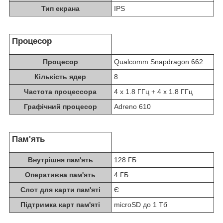
Тип екрана
IPS
Процесор
Процесор
Qualcomm Snapdragon 662
Кількість ядер
8
Частота процеcсора
4 x 1.8 ГГц + 4 x 1.8 ГГц
Графічний процесор
Adreno 610
Пам'ять
Внутрішня пам'ять
128 ГБ
Оперативна пам'ять
4 ГБ
Слот для карти пам'яті
Є
Підтримка карт пам'яті
microSD до 1 Тб